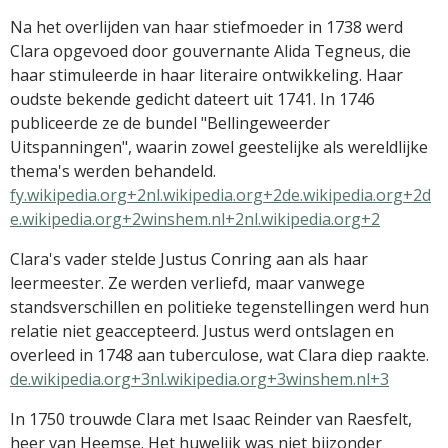
Na het overlijden van haar stiefmoeder in 1738 werd
Clara opgevoed door gouvernante Alida Tegneus, die
haar stimuleerde in haar literaire ontwikkeling.
Haar
oudste bekende gedicht dateert uit 1741.
In 1746
publiceerde ze de bundel "Bellingeweerder
Uitspanningen", waarin zowel geestelijke als wereldlijke
thema's werden behandeld.
​
fy.wikipedia.org+2nl.wikipedia.org+2de.wikipedia.org+2
d
e.wikipedia.org+2winshem.nl+2nl.wikipedia.org+2
Clara's vader stelde Justus Conring aan als haar
leermeester.
Ze werden verliefd, maar vanwege
standsverschillen en politieke tegenstellingen werd hun
relatie niet geaccepteerd.
Justus werd ontslagen en
overleed in 1748 aan tuberculose, wat Clara diep raakte.
​
de.wikipedia.org+3nl.wikipedia.org+3winshem.nl+3
In 1750 trouwde Clara met Isaac Reinder van Raesfelt,
heer van Heemse.
Het huwelijk was niet bijzonder