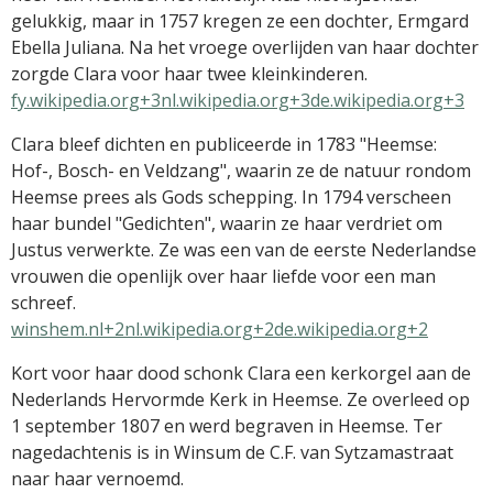
gelukkig, maar in 1757 kregen ze een dochter, Ermgard
Ebella Juliana.
Na het vroege overlijden van haar dochter
zorgde Clara voor haar twee kleinkinderen.
​
fy.wikipedia.org+3nl.wikipedia.org+3de.wikipedia.org+3
Clara bleef dichten en publiceerde in 1783 "Heemse:
Hof-, Bosch- en Veldzang", waarin ze de natuur rondom
Heemse prees als Gods schepping.
In 1794 verscheen
haar bundel "Gedichten", waarin ze haar verdriet om
Justus verwerkte.
Ze was een van de eerste Nederlandse
vrouwen die openlijk over haar liefde voor een man
schreef.
​
winshem.nl+2nl.wikipedia.org+2de.wikipedia.org+2
Kort voor haar dood schonk Clara een kerkorgel aan de
Nederlands Hervormde Kerk in Heemse.
Ze overleed op
1 september 1807 en werd begraven in Heemse.
Ter
nagedachtenis is in Winsum de C.F. van Sytzamastraat
naar haar vernoemd.
​