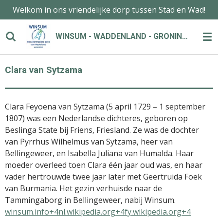
Welkom in ons vriendelijke dorp tussen Stad en Wad!
Ga
direct
naar
WINSUM - WADDENLAND - GRONINGEN
de
hoofdinhoud
Clara van Sytzama
Clara Feyoena van Sytzama (5 april 1729 – 1 september
1807) was een Nederlandse dichteres, geboren op
Beslinga State bij Friens, Friesland.
Ze was de dochter
van Pyrrhus Wilhelmus van Sytzama, heer van
Bellingeweer, en Isabella Juliana van Humalda.
Haar
moeder overleed toen Clara één jaar oud was, en haar
vader hertrouwde twee jaar later met Geertruida Foek
van Burmania.
Het gezin verhuisde naar de
Tammingaborg in Bellingeweer, nabij Winsum.
​
winsum.info+4nl.wikipedia.org+4fy.wikipedia.org+4