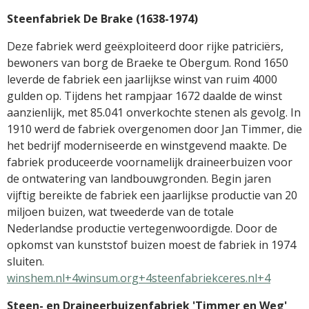
Steenfabriek De Brake (1638-1974)
Deze fabriek werd geëxploiteerd door rijke patriciërs,
bewoners van borg de Braeke te Obergum.
Rond 1650
leverde de fabriek een jaarlijkse winst van ruim 4000
gulden op.
Tijdens het rampjaar 1672 daalde de winst
aanzienlijk, met 85.041 onverkochte stenen als gevolg.
In
1910 werd de fabriek overgenomen door Jan Timmer, die
het bedrijf moderniseerde en winstgevend maakte.
De
fabriek produceerde voornamelijk draineerbuizen voor
de ontwatering van landbouwgronden.
Begin jaren
vijftig bereikte de fabriek een jaarlijkse productie van 20
miljoen buizen, wat tweederde van de totale
Nederlandse productie vertegenwoordigde.
Door de
opkomst van kunststof buizen moest de fabriek in 1974
sluiten.
​
winshem.nl+4winsum.org+4steenfabriekceres.nl+4
Steen- en Draineerbuizenfabriek 'Timmer en Weg'