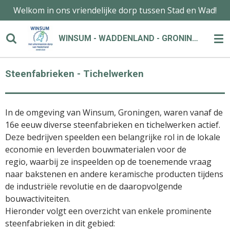
Welkom in ons vriendelijke dorp tussen Stad en Wad!
Ga
direct
naar
WINSUM - WADDENLAND - GRONINGEN
de
hoofdinhoud
Steenfabrieken - Tichelwerken
In de omgeving van Winsum, Groningen, waren vanaf de
16e eeuw diverse steenfabrieken en tichelwerken actief.
Deze bedrijven speelden een belangrijke rol in de lokale
economie en leverden bouwmaterialen voor de
regio,
waarbij ze inspeelden op de toenemende vraag
naar bakstenen en andere keramische producten tijdens
de industriële revolutie en de daaropvolgende
bouwactiviteiten.
Hieronder volgt een overzicht van enkele prominente
steenfabrieken in dit gebied:​