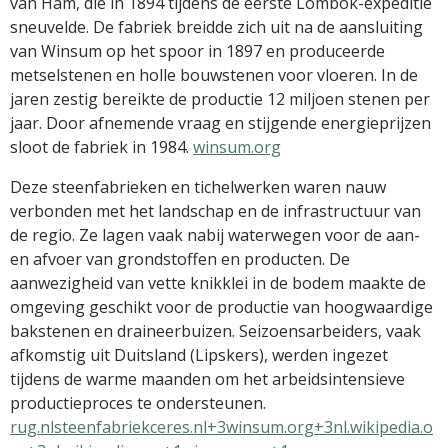
van Ham, die in 1894 tijdens de eerste Lombok-expeditie
sneuvelde.
De fabriek breidde zich uit na de aansluiting
van Winsum op het spoor in 1897 en produceerde
metselstenen en holle bouwstenen voor vloeren.
In de
jaren zestig bereikte de productie 12 miljoen stenen per
jaar.
Door afnemende vraag en stijgende energieprijzen
sloot de fabriek in 1984.
​
winsum.org
Deze steenfabrieken en tichelwerken waren nauw
verbonden met het landschap en de infrastructuur van
de regio.
Ze lagen vaak nabij waterwegen voor de aan-
en afvoer van grondstoffen en producten.
De
aanwezigheid van vette knikklei in de bodem maakte de
omgeving geschikt voor de productie van hoogwaardige
bakstenen en draineerbuizen.
Seizoensarbeiders, vaak
afkomstig uit Duitsland (Lipskers), werden ingezet
tijdens de warme maanden om het arbeidsintensieve
productieproces te ondersteunen.
​
rug.nl
steenfabriekceres.nl+3winsum.org+3nl.wikipedia.o