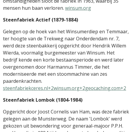
omstandigheden sloot de fabriek in 1963, waarbij 35
mensen hun baan verloren.
​
winsum.org
Steenfabriek Actief (1879-1884)
Gelegen op de hoek van het Winsumerdiep en Temmaar,
ter hoogte van de Trekweg naar Onderdendam nr. 7,
werd deze steenbakkerij opgericht door Hendrik Willem
Wierda, voormalig burgemeester van Winsum.
Het
bedrijf kende een korte bestaansperiode en werd later
overgenomen door Harmannus Timmer, die het
moderniseerde met een stoommachine van zes
paardenkrachten.
​
steenfabriekceres.nl+2winsum.org+2geocaching.com+2
Steenfabriek Lombok (1804-1984)
Opgericht door Joost Cornelis van Ham, was deze fabriek
gelegen aan de Munsterweg.
De naam 'Lombok' werd
gekozen uit bewondering voor generaal-majoor P.P.H.