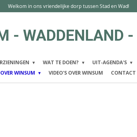
Welkom in ons vriendelijke dorp tussen Stad en Wad!
M - WADDENLAND -
RZIENINGEN
WAT TE DOEN?
UIT-AGENDA'S
 OVER WINSUM
VIDEO'S OVER WINSUM
CONTACT