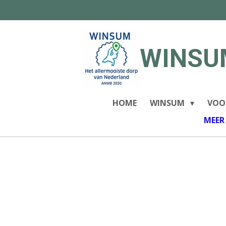
Ga
direct
naar
de
WINSU
hoofdinhoud
HOME
WINSUM
VOO
MEER