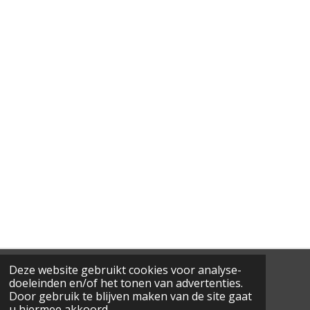
Deze website gebruikt cookies voor analyse-
doeleinden en/of het tonen van advertenties.
D
D
S
D
E
E
H
E
Door gebruik te blijven maken van de site gaat
L
E
A
L
mail@winsum.info
u hiermee akkoord.