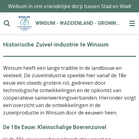
Welkom in ons vriendelijke dorp tussen Stad en Wad!
Ga
direct
naar
WINSUM - WADDENLAND - GRONINGEN
de
hoofdinhoud
Historische Zuivel-industrie te Winsum
Winsum heeft een lange traditie in de landbouw en
veeteelt. De zuivelindustrie speelde hier vanaf de 18e
eeuw een steeds grotere rol, gedreven door
technologische ontwikkelingen en de opkomst van
coöperatieve samenwerkingsverbanden. Hieronder volgt
een overzicht van de ontwikkelingen in de
zuivelproductie in Winsum door de eeuwen heen.
De 18e Eeuw: Kleinschalige Boerenzuivel