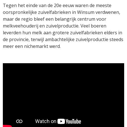
Tegen het einde van de 20e eeuw waren de meeste
oorspronkelijke zuivelfabrieken in Winsum verdwenen,
maar de regio bleef een belangrijk centrum voor
melkveehouderij en zuivelproductie. Veel boeren
leverden hun melk aan grotere zuivelfabrieken elders in
de provincie, terwijl ambachtelijke zuivelproductie steeds
meer een nichemarkt werd.