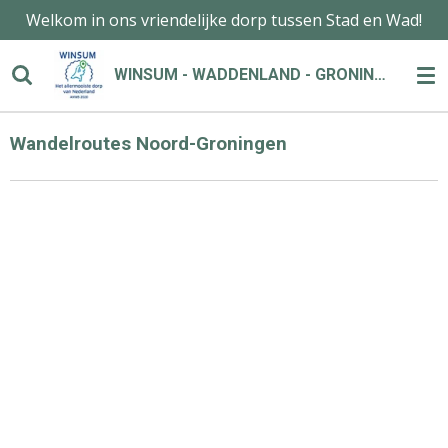
Welkom in ons vriendelijke dorp tussen Stad en Wad!
Ga
direct
naar
WINSUM - WADDENLAND - GRONINGEN
de
hoofdinhoud
Wandelroutes Noord-Groningen