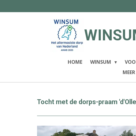
Ga
direct
naar
de
WINSU
hoofdinhoud
HOME
WINSUM
VOO
MEER
Tocht met de dorps-praam 'd'Olle