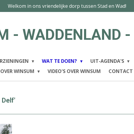
Welkom in ons vriendelijke dorp tussen Stad en Wad!
M - WADDENLAND -
RZIENINGEN
WAT TE DOEN?
UIT-AGENDA'S
 OVER WINSUM
VIDEO'S OVER WINSUM
CONTACT
 Delf'