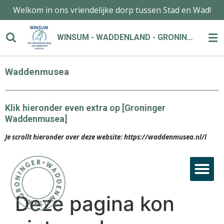
Welkom in ons vriendelijke dorp tussen Stad en Wad!
Ga
direct
naar
WINSUM - WADDENLAND - GRONINGEN
de
hoofdinhoud
Waddenmusea
Klik hieronder even extra op [Groninger
Waddenmusea]
Je scrollt hieronder over deze website: https://waddenmusea.nl/l