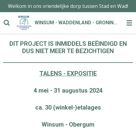
Welkom in ons vriendelijke dorp tussen Stad en Wad!
Ga
direct
naar
WINSUM - WADDENLAND - GRONINGEN
de
hoofdinhoud
DIT PROJECT IS INMIDDELS BEËINDIGD EN
DUS NIET MEER TE BEZICHTIGEN
TALENS - EXPOSITIE
4 mei - 31 augustus 2024
ca. 30 (winkel-)etalages
Winsum - Obergum