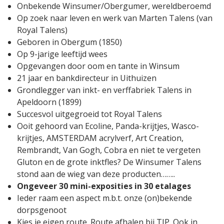
Onbekende Winsumer/Obergumer, wereldberoemd
Op zoek naar leven en werk van Marten Talens (van
Royal Talens)
Geboren in Obergum (1850)
Op 9-jarige leeftijd wees
Opgevangen door oom en tante in Winsum
21 jaar en bankdirecteur in Uithuizen
Grondlegger van inkt- en verffabriek Talens in
Apeldoorn (1899)
Succesvol uitgegroeid tot Royal Talens
Ooit gehoord van Ecoline, Panda-krijtjes, Wasco-
krijtjes, AMSTERDAM acrylverf, Art Creation,
Rembrandt, Van Gogh, Cobra en niet te vergeten
Gluton en de grote inktfles? De Winsumer Talens
stond aan de wieg van deze producten……..
Ongeveer 30 mini-exposities in 30 etalages
Ieder raam een aspect m.b.t. onze (on)bekende
dorpsgenoot
Kies je eigen route. Route afhalen bij TIP. Ook in