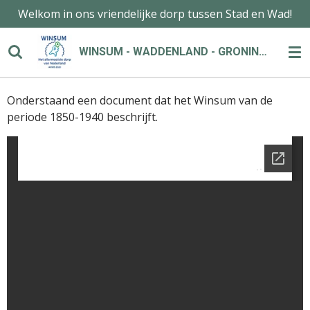
Welkom in ons vriendelijke dorp tussen Stad en Wad!
Ga
direct
naar
WINSUM - WADDENLAND - GRONINGEN
de
hoofdinhoud
Onderstaand een document dat het Winsum van de
periode 1850-1940 beschrijft.