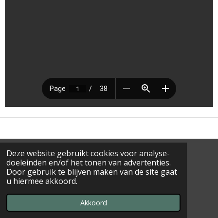
Deze website gebruikt cookies voor analyse-
doeleinden en/of het tonen van advertenties.
D
D
S
D
E
E
H
E
Door gebruik te blijven maken van de site gaat
L
E
A
L
mail@winsum.info
u hiermee akkoord.
E
L
R
E
© 2022 - 2026 WINSUM - WADDENLAND - GRONINGEN
N
E
N
Powered by
JouwWeb
Akkoord