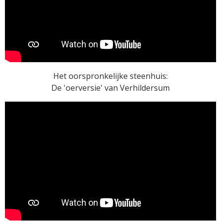
Het oorspronkelijke steenhuis:
De 'oerversie' van Verhildersum