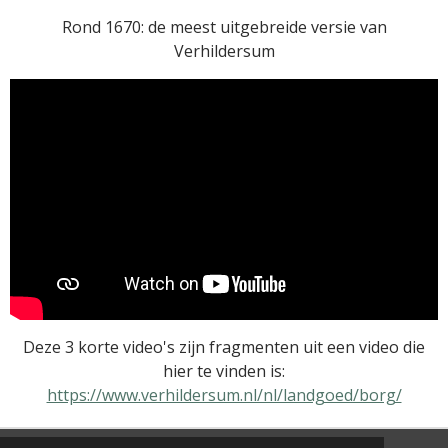
Rond 1670: de meest uitgebreide versie van
Verhildersum
Deze 3 korte video's zijn fragmenten uit een video die
hier te vinden is:
https://www.verhildersum.nl/nl/landgoed/borg/