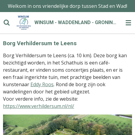
Welkom in ons vriendelijke dorp tussen Stad en Wad!
Ga
direct
naar
WINSUM - WADDENLAND - GRONINGEN
de
hoofdinhoud
Borg Verhildersum te Leens
Borg Verhildersum te Leens (ca. 10 km). Deze borg kan
bezichtigd worden, in het Schathuis is een café-
restaurant, er vinden soms concertjes plaats, en er is
een fraai ingerichte tuin, met prachtige beelden van
kunstenaar
Eddy Roos
. Rond de borg zijn ook
wandelingen door het gebied uitgezet.
Voor verdere info, zie de website:
https://www.verhildersum.nl/nl/