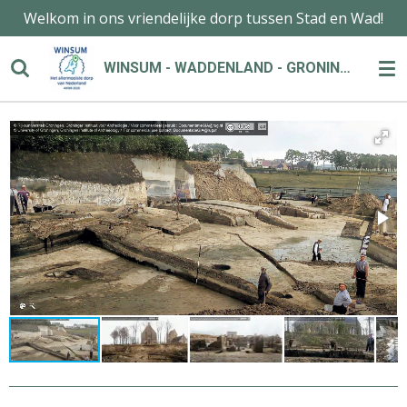
Welkom in ons vriendelijke dorp tussen Stad en Wad!
Ga
direct
naar
WINSUM - WADDENLAND - GRONINGEN
de
hoofdinhoud