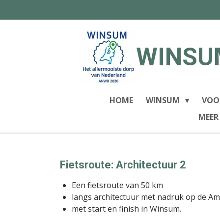
Ga
direct
naar
de
WINSU
hoofdinhoud
HOME
WINSUM
VOO
MEER
Fietsroute: Architectuur 2
Een fietsroute van 50 km
langs architectuur met nadruk op de A
met start en finish in Winsum.