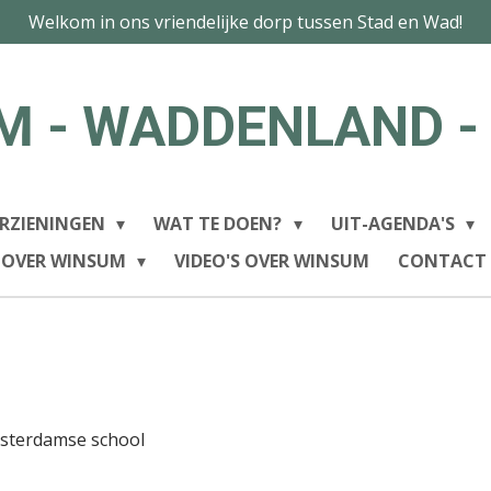
Welkom in ons vriendelijke dorp tussen Stad en Wad!
M - WADDENLAND -
RZIENINGEN
WAT TE DOEN?
UIT-AGENDA'S
 OVER WINSUM
VIDEO'S OVER WINSUM
CONTACT
msterdamse school