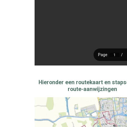
Hieronder een routekaart en stap
route-aanwijzingen