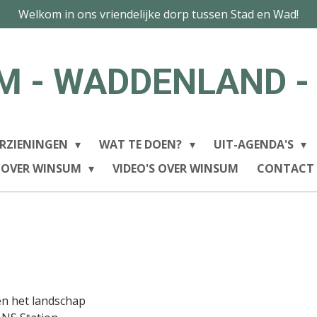
Welkom in ons vriendelijke dorp tussen Stad en Wad!
M - WADDENLAND -
RZIENINGEN
WAT TE DOEN?
UIT-AGENDA'S
 OVER WINSUM
VIDEO'S OVER WINSUM
CONTACT
en het landschap