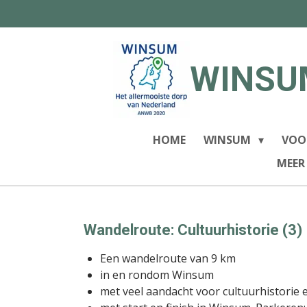
Ga
direct
naar
de
WINSU
hoofdinhoud
HOME
WINSUM
VOO
MEER
Wandelroute: Cultuurhistorie (3)
Een wandelroute van 9 km
in en rondom Winsum
met veel aandacht voor cultuurhistorie 