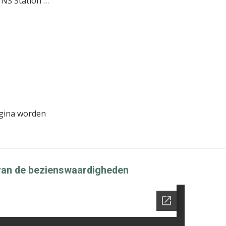
 NS Station …
gina worden
g van de bezienswaardigheden