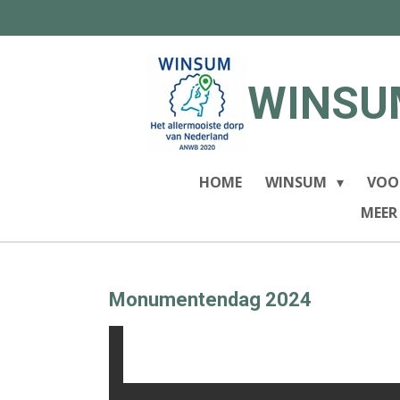
Ga
direct
naar
de
WINSU
hoofdinhoud
HOME
WINSUM
VOO
MEER
Monumentendag 2024