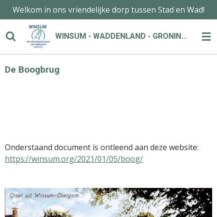
Welkom in ons vriendelijke dorp tussen Stad en Wad!
Ga
direct
naar
WINSUM - WADDENLAND - GRONINGEN
de
hoofdinhoud
De Boogbrug
Onderstaand document is ontleend aan deze website:
https://winsum.org/2021/01/05/boog/