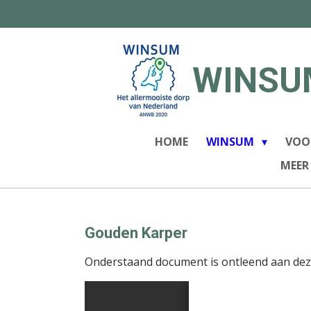
Ga
direct
naar
de
WINSU
hoofdinhoud
HOME
WINSUM
VOO
MEER
Gouden Karper
Onderstaand document is ontleend aan dez