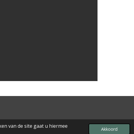
ken van de site gaat u hiermee
Powered by
JouwWeb
Akkoord