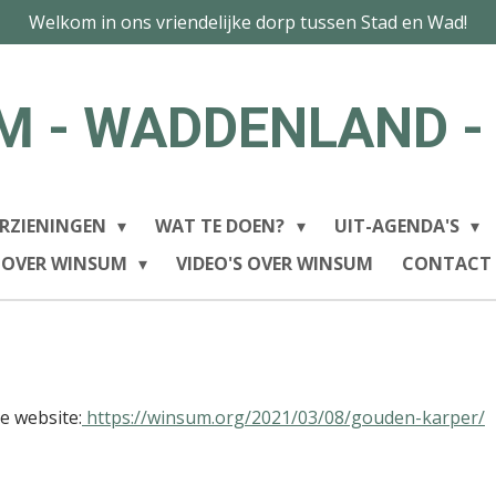
Welkom in ons vriendelijke dorp tussen Stad en Wad!
M - WADDENLAND -
RZIENINGEN
WAT TE DOEN?
UIT-AGENDA'S
 OVER WINSUM
VIDEO'S OVER WINSUM
CONTACT
e website:
https://winsum.org/2021/03/08/gouden-karper/