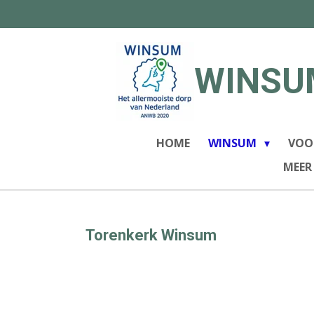
Ga
direct
naar
de
WINSU
hoofdinhoud
HOME
WINSUM
VOO
MEER
Torenkerk Winsum